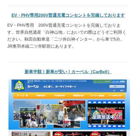
EV・PHV専用200V普通充電コンセントを完備しております
EV・PHV専用 200V普通充電コンセントを完備しておりま
す。世界自然遺産「白神山地」においでの際はどうぞご利用く
ださい。秋田自動車道「二ツ井白神インター」から車で5分。
JR奥羽本線二ツ井駅前にあります。
新車半額！新車が安い！カーベル（CarBell）