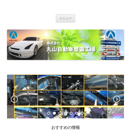
株式会社丸山自動車整備工場
ザーレンオイル指定店 全日本ロータス同友会 カーケア＆タイヤショップ
コンテンツへ移動
車検・定期点検・一般修理・板金塗装・オイル交換・各種部品用品販
メニュー
売・自動車保険 車両販売（新車・中古車）カーベル加盟店 EV・PHV専
用200V普通充電コンセント完備
おすすめの情報