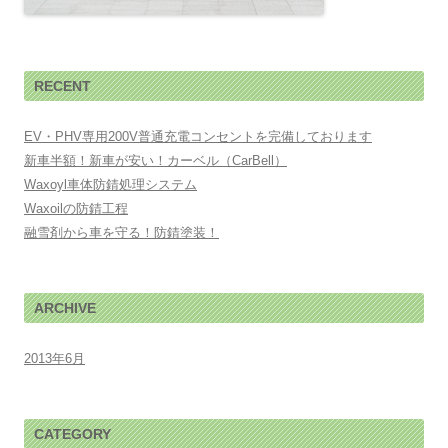
RECENT
EV・PHV専用200V普通充電コンセントを完備しております
新車半額！新車が安い！カーベル（CarBell）
Waxoyl車体防錆処理システム
Waxoilの防錆工程
融雪剤から車を守る！防錆塗装！
ARCHIVE
2013年6月
CATEGORY