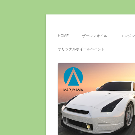
ザーレンオイル指定店 全日本ロータス同友
株式会社丸山自動車
盟店 EV・PHV専用200V普通充電コンセン
HOME
ザーレンオイル
エンジン
オリジナルホイールペイント