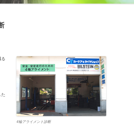
断
減る
した
4輪アライメント診断