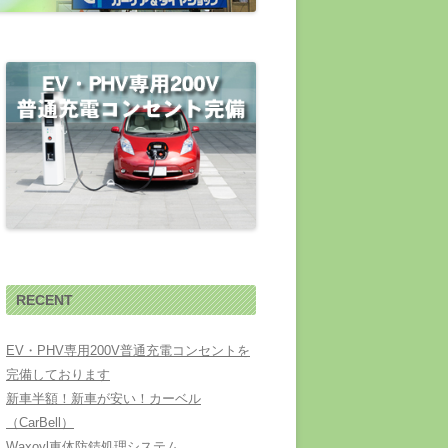
RECENT
EV・PHV専用200V普通充電コンセントを
完備しております
新車半額！新車が安い！カーベル
（CarBell）
Waxoyl車体防錆処理システム