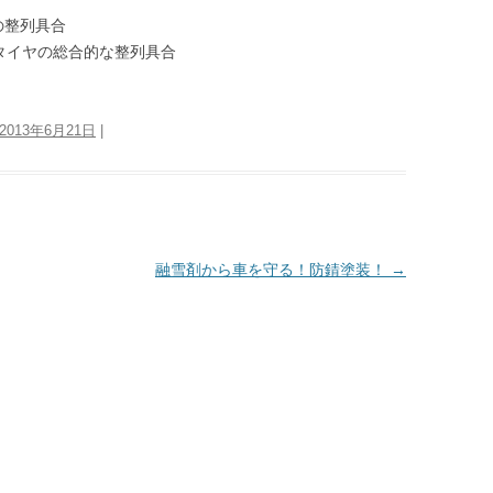
の整列具合
タイヤの総合的な整列具合
2013年6月21日
|
融雪剤から車を守る！防錆塗装！
→