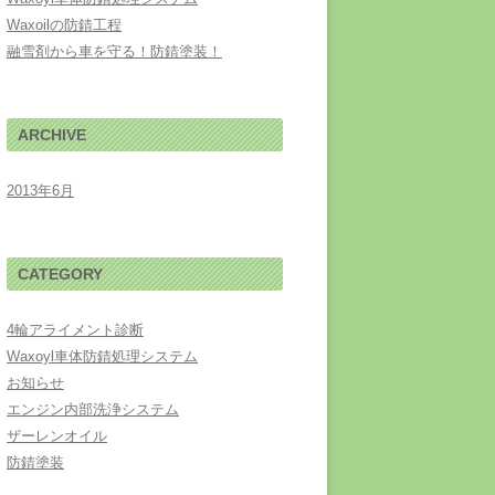
Waxoilの防錆工程
融雪剤から車を守る！防錆塗装！
ARCHIVE
2013年6月
CATEGORY
4輪アライメント診断
Waxoyl車体防錆処理システム
お知らせ
エンジン内部洗浄システム
ザーレンオイル
防錆塗装