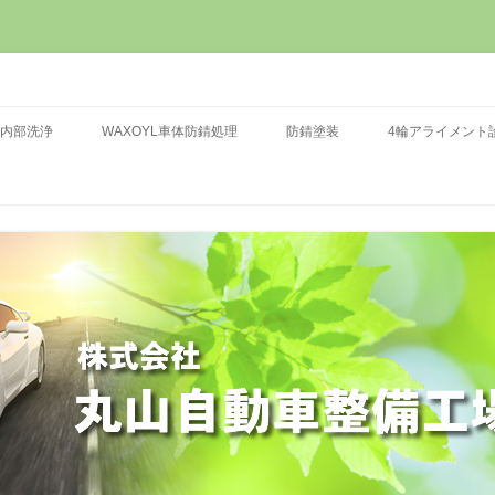
会 カーケア＆タイヤショップ 車検・定期点検・一般修理・板金塗装・オイ
整備工場
コンテンツへ移動
ト完備
内部洗浄
WAXOYL車体防錆処理
防錆塗装
4輪アライメント