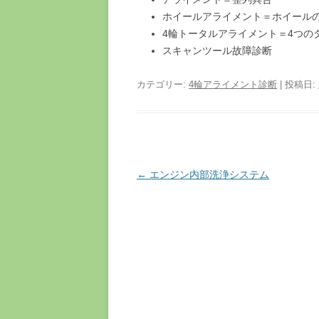
ホイールアライメント＝ホイール
4輪トータルアライメント＝4つの
スキャンツール故障診断
カテゴリー:
4輪アライメント診断
| 投稿日:
投稿ナビゲーション
←
エンジン内部洗浄システム