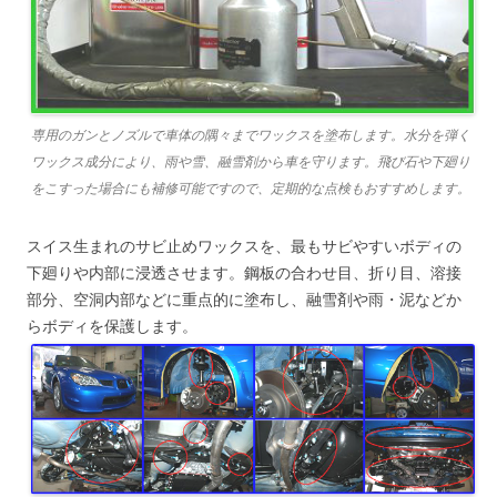
専用のガンとノズルで車体の隅々までワックスを塗布します。水分を弾く
ワックス成分により、雨や雪、融雪剤から車を守ります。飛び石や下廻り
をこすった場合にも補修可能ですので、定期的な点検もおすすめします。
スイス生まれのサビ止めワックスを、最もサビやすいボディの
下廻りや内部に浸透させます。鋼板の合わせ目、折り目、溶接
部分、空洞内部などに重点的に塗布し、融雪剤や雨・泥などか
らボディを保護します。