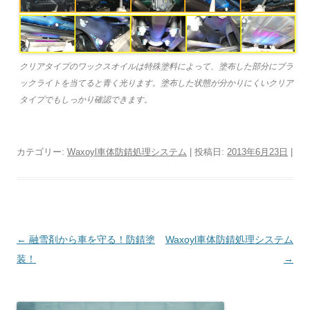
クリアタイプのワックスオイルは特殊塗料によって、塗布した部分にブラ
ックライトを当てると青く光ります。塗布した状態が分かりにくいクリア
タイプでもしっかり確認できます。
カテゴリー:
Waxoyl車体防錆処理システム
| 投稿日:
2013年6月23日
|
投稿ナビゲーション
←
融雪剤から車を守る！防錆塗
Waxoyl車体防錆処理システム
装！
→