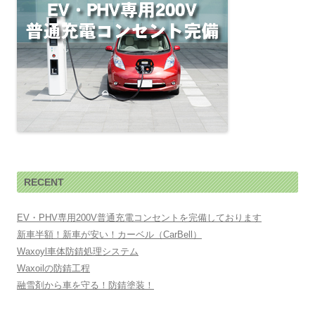
RECENT
EV・PHV専用200V普通充電コンセントを完備しております
新車半額！新車が安い！カーベル（CarBell）
Waxoyl車体防錆処理システム
Waxoilの防錆工程
融雪剤から車を守る！防錆塗装！