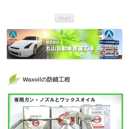
株式会社丸山自動車整備工場
ザーレンオイル指定店 全日本ロータス同友会 カーケア＆タイヤショップ
コンテンツへ移動
車検・定期点検・一般修理・板金塗装・オイル交換・各種部品用品販
メニュー
売・自動車保険 車両販売（新車・中古車）カーベル加盟店 EV・PHV専
用200V普通充電コンセント完備
Waxoilの防錆工程