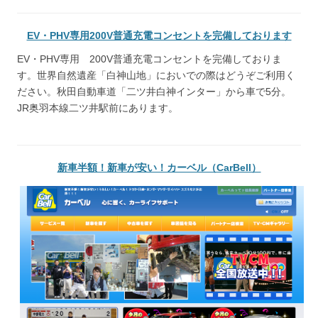
EV・PHV専用200V普通充電コンセントを完備しております
EV・PHV専用 200V普通充電コンセントを完備しておりま
す。世界自然遺産「白神山地」においでの際はどうぞご利用く
ださい。秋田自動車道「二ツ井白神インター」から車で5分。
JR奥羽本線二ツ井駅前にあります。
新車半額！新車が安い！カーベル（CarBell）