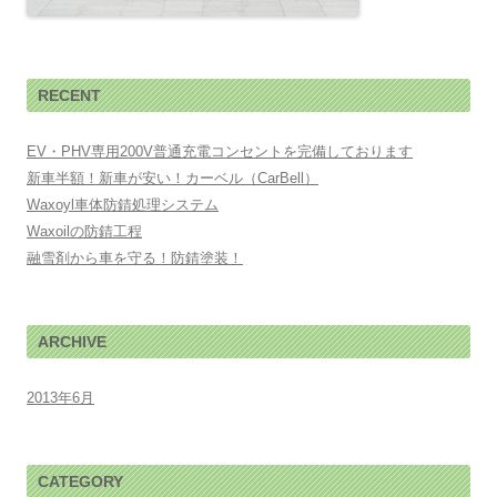
RECENT
EV・PHV専用200V普通充電コンセントを完備しております
新車半額！新車が安い！カーベル（CarBell）
Waxoyl車体防錆処理システム
Waxoilの防錆工程
融雪剤から車を守る！防錆塗装！
ARCHIVE
2013年6月
CATEGORY