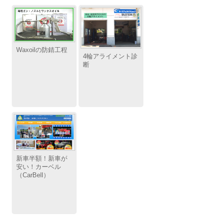
Waxoilの防錆工程
4輪アライメント診
断
新車半額！新車が
安い！カーベル
（CarBell）