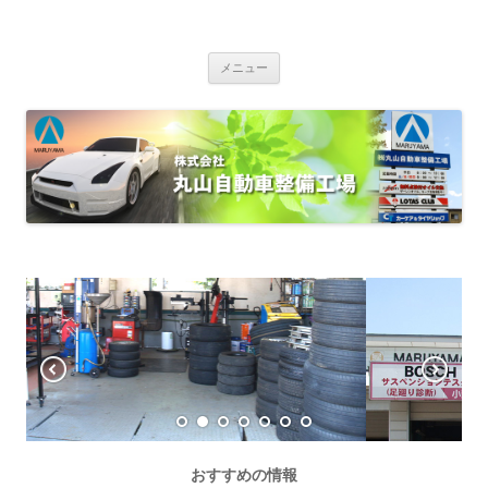
株式会社丸山自動車整備工場
ザーレンオイル指定店 全日本ロータス同友会 カーケア＆タイヤショップ
コンテンツへ移動
車検・定期点検・一般修理・板金塗装・オイル交換・各種部品用品販
メニュー
売・自動車保険 車両販売（新車・中古車）カーベル加盟店 EV・PHV専
用200V普通充電コンセント完備
おすすめの情報