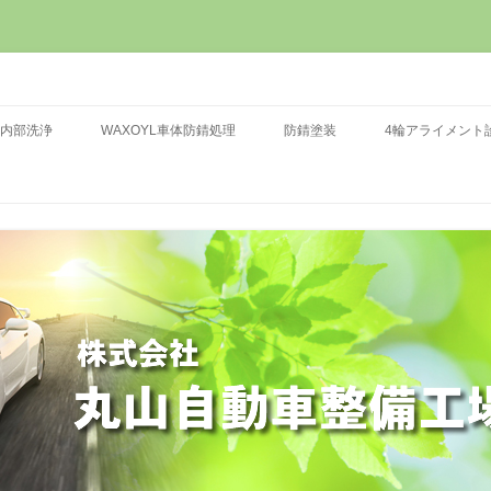
会 カーケア＆タイヤショップ 車検・定期点検・一般修理・板金塗装・オイ
整備工場
コンテンツへ移動
ト完備
内部洗浄
WAXOYL車体防錆処理
防錆塗装
4輪アライメント