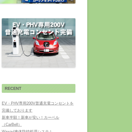
RECENT
EV・PHV専用200V普通充電コンセントを
完備しております
新車半額！新車が安い！カーベル
（CarBell）
Waxoyl車体防錆処理システム