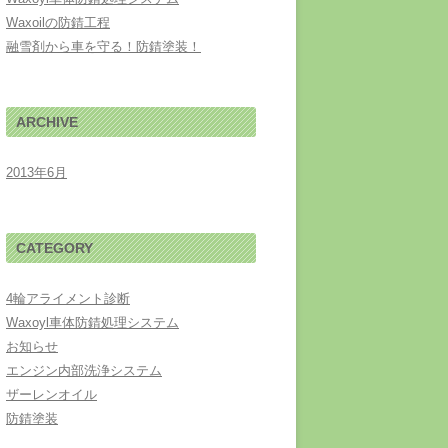
Waxoilの防錆工程
融雪剤から車を守る！防錆塗装！
ARCHIVE
2013年6月
CATEGORY
4輪アライメント診断
Waxoyl車体防錆処理システム
お知らせ
エンジン内部洗浄システム
ザーレンオイル
防錆塗装