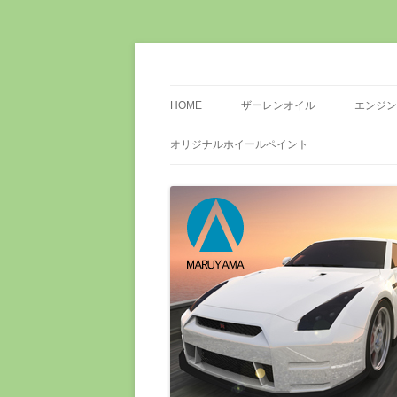
ザーレンオイル指定店 全日本ロータス同友
株式会社丸山自動車
盟店 EV・PHV専用200V普通充電コンセン
HOME
ザーレンオイル
エンジン
オリジナルホイールペイント