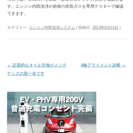
す。エンジン内部洗浄の前後の排気ガスを専用テスターで確認
できます。
カテゴリー:
エンジン内部洗浄システム
| 投稿日:
2013年6月21日
|
投稿ナビゲーション
←
定期的なオイル交換がメンテ
4輪アライメント診断
→
ナンスの第一歩です