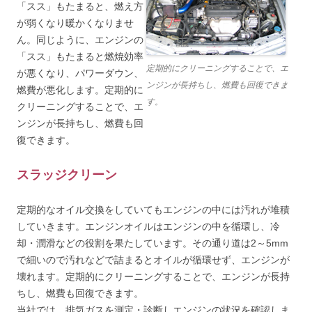
「スス」もたまると、燃え方
が弱くなり暖かくなりませ
ん。同じように、エンジンの
「スス」もたまると燃焼効率
定期的にクリーニングすることで、エ
が悪くなり、パワーダウン、
ンジンが長持ちし、燃費も回復できま
燃費が悪化します。定期的に
す。
クリーニングすることで、エ
ンジンが長持ちし、燃費も回
復できます。
スラッジクリーン
定期的なオイル交換をしていてもエンジンの中には汚れが堆積
していきます。エンジンオイルはエンジンの中を循環し、冷
却・潤滑などの役割を果たしています。その通り道は2～5mm
で細いので汚れなどで詰まるとオイルが循環せず、エンジンが
壊れます。定期的にクリーニングすることで、エンジンが長持
ちし、燃費も回復できます。
当社では、排気ガスを測定・診断しエンジンの状況を確認しま