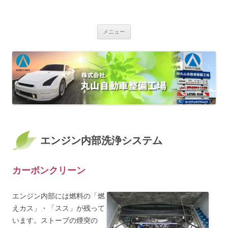
株式会社丸山自動車整備工場
ザーレンオイル指定店 全日本ロータス同友会 カーケア＆タイヤショップ
コンテンツへ移動
車検・定期点検・一般修理・板金塗装・オイル交換・各種部品用品販
メニュー
売・自動車保険 車両販売（新車・中古車）カーベル加盟店 EV・PHV専
用200V普通充電コンセント完備
エンジン内部洗浄システム
カーボンクリーン
エンジン内部には燃料の「燃
えカス」・「スス」が残って
います。ストーブの煙突の